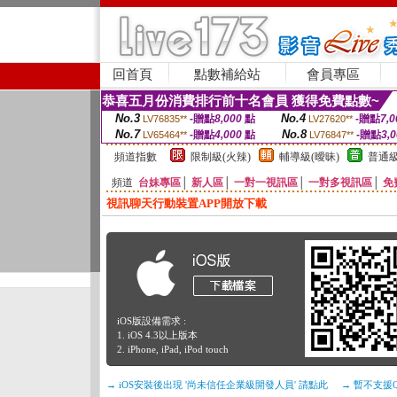
回首頁
點數補給站
會員專區
恭喜五月份消費排行前十名會員 獲得免費點數~
No.3
No.4
-贈點
8,000
點
-贈點
7,0
LV76835**
LV27620**
No.7
No.8
-贈點
4,000
點
-贈點
3,
LV65464**
LV76847**
頻道指數
限制級(火辣)
輔導級(曖昧)
普通級
頻道
台妹專區
│
新人區
│
一對一視訊區
│
一對多視訊區
│
免
視訊聊天行動裝置APP開放下載
iOS版設備需求 :
1. iOS 4.3以上版本
2. iPhone, iPad, iPod touch
→ iOS安裝後出現 '尚未信任企業級開發人員' 請點此
→ 暫不支援