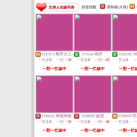
頻道指數
限制級(火辣)
主持人在線列表
剛升大三
簡丹
M
V297073
V74144
V302481
一對多
8
一對一
50
一對多
8
一對一
45
一對多
8
一
一對一忙線中
一對一忙線中
一對一忙
米妮米妮
妹寶
同
V106433
V299692
V299828
一對多
8
一對一
50
一對多
8
一對一
40
一對多
8
一
一對一忙線中
一對一忙線中
一對一忙