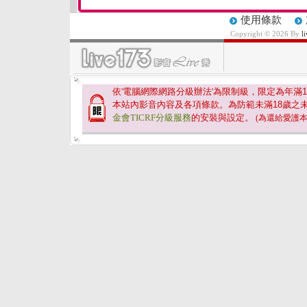
使用條款
Copyright © 2026 By
l
依'電腦網際網路分級辦法'為限制級，限定為年滿
1
本站內影音內容及各項條款。為防範未滿
18
歲之
金會TICRF分級服務
的安裝與設定。
(為還給愛護